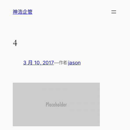
跳
神浩企管
至
主
要
內
4
容
3 月 10, 2017
—
jason
作者: