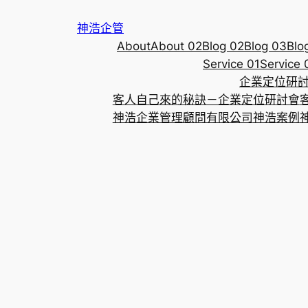
跳
神浩企管
至
About
About 02
Blog 02
Blog 03
Blo
主
Service 01
Service 
要
企業定位研
內
客人自己來的秘訣－企業定位研討會
容
神浩企業管理顧問有限公司
神浩案例