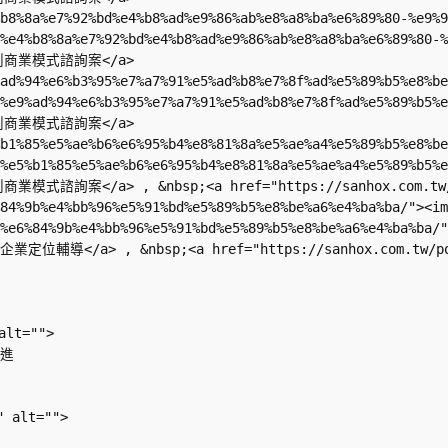
4%b8%8a%e7%92%bd%e4%b8%ad%e9%86%ab%e8%a8%ba%e6%89%80-%e
b%af-%e4%b8%8a%e7%92%bd%e4%b8%ad%e9%86%ab%e8%a8%ba%e6%
>新創商業模式諮詢案</a>                             

9%ad%94%e6%b3%95%e7%a7%91%e5%ad%b8%e7%8f%ad%e5%89%b5%e8
%af-%e9%ad%94%e6%b3%95%e7%a7%91%e5%ad%b8%e7%8f%ad%e5%8
>新創商業模式諮詢案</a>                             

5%b1%85%e5%ae%b6%e6%95%b4%e8%81%8a%e5%ae%a4%e5%89%b5%e8
%83-%e5%b1%85%e5%ae%b6%e6%95%b4%e8%81%8a%e5%ae%a4%e5%8
">新創商業模式諮詢案</a> , &nbsp;<a href="https://sanhox.com.tw
6%84%9b%e4%bb%96%e5%91%bd%e5%89%b5%e8%be%a6%e4%ba%ba/"><
%a8-%e6%84%9b%e4%bb%96%e5%91%bd%e5%89%b5%e8%be%a6%e4%ba
on/">企業定位輔導</a> , &nbsp;<a href="https://sanhox.com.tw
lt="">

  

 alt="">
