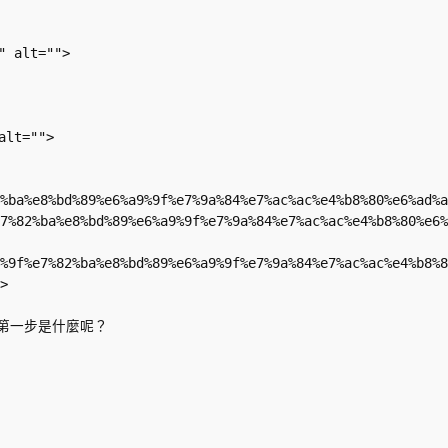
 alt="">

lt="">

%82%ba%e8%bd%89%e6%a9%9f%e7%9a%84%e7%ac%ac%e4%b8%80%e6
9f%e7%82%ba%e8%bd%89%e6%a9%9f%e7%9a%84%e7%ac%ac%e4%b8%
%9f%e7%82%ba%e8%bd%89%e6%a9%9f%e7%9a%84%e7%ac%ac%e4%b8%8
>
