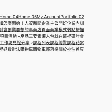
Home 04
Home 05
My Account
Portfolio 02
知怎麼開始！
人資新聞
企業主公開班
企業內訓
討會
創業要想的事
商店頁面
商業模式弱點掃描
項目
活動
產品三要素懶人包就在這裡
研討會
工作坊
見證分享
課程列表
課程總覽
課程花絮
程退費辦法
購物車
購物車
部落格
關於神浩
首頁