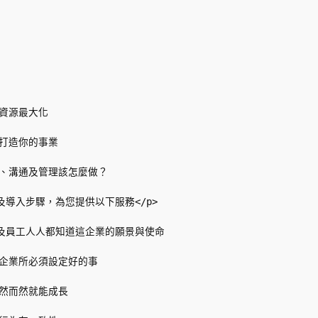
資源最大化

起打造你的事業

育、溝通及管理該怎麼做？

入步驟，為您提供以下服務</p>       

顧客及員工人人都知道這企業的願景與使命

何企業所必須設定好的事

自然而然就能成長
