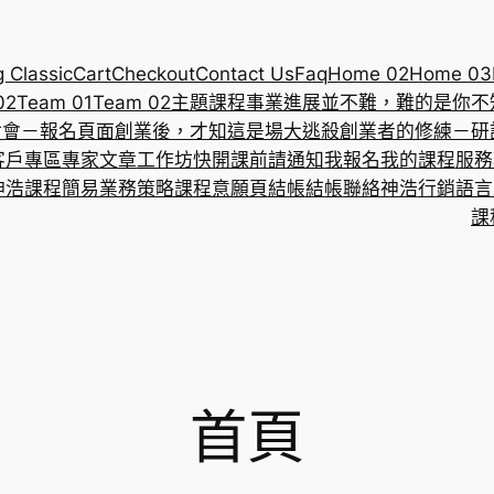
g Classic
Cart
Checkout
Contact Us
Faq
Home 02
Home 03
02
Team 01
Team 02
主題課程
事業進展並不難，難的是你不
討會－報名頁面
創業後，才知這是場大逃殺
創業者的修練－研
客戶專區
專家文章
工作坊
快開課前請通知我報名
我的課程
服務
神浩課程
簡易業務策略課程意願頁
結帳
結帳
聯絡神浩
行銷語言
課
首頁