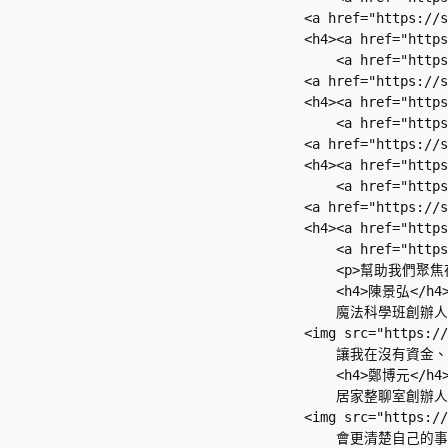
                        <a href="https://
                        <h4><a href="htt
                            <a href="htt
                        <a href="https://
                        <h4><a href="htt
                            <a href="htt
                        <a href="https://
                        <h4><a href="htt
                            <a href="htt
                        <a href="https://
                        <h4><a href="htt
                            <a href="htt
                            <p>
                            <h4>陳景弘</h4>
                            魔法科學班創辦人

                        <img src="https:
                            讓
                            <h4>鄭博元</h4>
                            居家整聊室創辦人

                        <img src="https:
                            會更