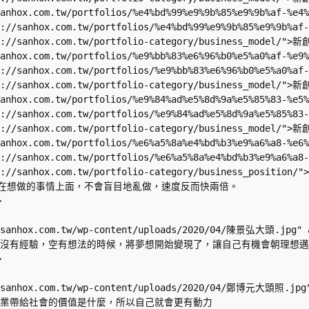
sanhox.com.tw/portfolios/%e4%bd%99%e9%9b%85%e9%9b%af-%e
ps://sanhox.com.tw/portfolios/%e4%bd%99%e9%9b%85%e9%9
ps://sanhox.com.tw/portfolio-category/business_model/"
sanhox.com.tw/portfolios/%e9%bb%83%e6%96%b0%e5%a0%af-%e
ps://sanhox.com.tw/portfolios/%e9%bb%83%e6%96%b0%e5%a0
ps://sanhox.com.tw/portfolio-category/business_model/"
sanhox.com.tw/portfolios/%e9%84%ad%e5%8d%9a%e5%85%83-%e
ps://sanhox.com.tw/portfolios/%e9%84%ad%e5%8d%9a%e5%85
ps://sanhox.com.tw/portfolio-category/business_model/
sanhox.com.tw/portfolios/%e6%a5%8a%e4%bd%b3%e9%a6%a8-%e
ps://sanhox.com.tw/portfolios/%e6%a5%8a%e4%bd%b3%e9%a6
ps://sanhox.com.tw/portfolio-category/business_positi
幫助我們聚焦在想做的事情上面，不會盲目地亂做，速度反而快兩倍。 



//sanhox.com.tw/wp-content/uploads/2020/04/陳景弘大頭.jpg" a
我在沒有資金、沒有經驗，空有想法的時候，將夢想開始變現了，讓自己有機會朝理想邁進


//sanhox.com.tw/wp-content/uploads/2020/04/鄭博元大頭照.jpg"
清楚自己的事業帶給社會的價值是什麼，所以自己就會更有動力 
