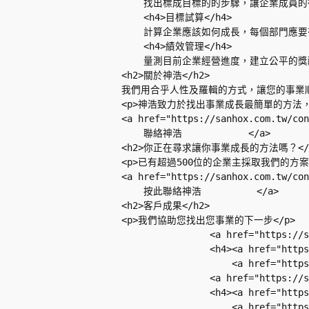
            找出標成目標的的步驟，讓企業成員
            <h4>目標試算</h4>

            計算企業應該如何成長，每個部門應要
            <h4>績效管理</h4>

            量測目前企業經營進度，建立公平的獎
        <h2>關於神浩</h2>       

        我們用合乎人性及羅輯的方式，讓您的事業順勢成
        <p>神浩致力於找出事業成長最簡單的方
        <a href="https://sanhox.com.tw/con
            聯絡神浩            </a>

        <h2>你正在尋求讓你事業成長的方法嗎？</h2>
        <p>已有超過500位的企業主採取我們的方案</p
        <a href="https://sanhox.com.tw/con
            按此聯絡神浩          </a>

        <h2>客戶成果</h2>       

        <p>我們協助您找出您事業的下一步</p>    
                        <a href="https:/
                        <h4><a href="ht
                            <a href="htt
                        <a href="https://
                        <h4><a href="htt
                            <a href="htt