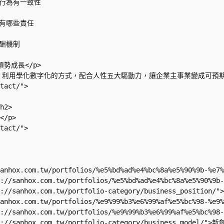
的行為有一致性

有哪些責任

酬機制

長</p>     

法，利用學化數字化的方式，配合人性五大驅動力，讓企業主事業變成可預期的事<
tact/">

       

>      

tact/">

   

/sanhox.com.tw/portfolios/%e5%bd%ad%e4%bc%8a%e5%90%9b-%
tps://sanhox.com.tw/portfolios/%e5%bd%ad%e4%bc%8a%e5%9
ps://sanhox.com.tw/portfolio-category/business_positi
sanhox.com.tw/portfolios/%e9%99%b3%e6%99%af%e5%bc%98-%e
ps://sanhox.com.tw/portfolios/%e9%99%b3%e6%99%af%e5%bc
ps://sanhox.com.tw/portfolio-category/business_model/"