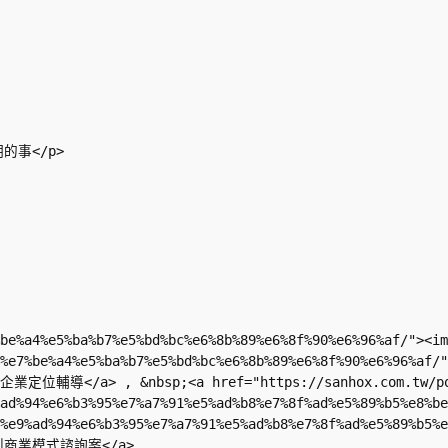
/p>     

e7%be%a4%e5%ba%b7%e5%bd%bc%e6%8b%89%e6%8f%90%e6%96%af/
0%9b-%e7%be%a4%e5%ba%b7%e5%bd%bc%e6%8b%89%e6%8f%90%e6
on/">企業定位輔導</a> , &nbsp;<a href="https://sanhox.com.tw
9%ad%94%e6%b3%95%e7%a7%91%e5%ad%b8%e7%8f%ad%e5%89%b5%e8%
%98-%e9%ad%94%e6%b3%95%e7%a7%91%e5%ad%b8%e7%8f%ad%e5%8
>新創商業模式諮詢案</a>                             
