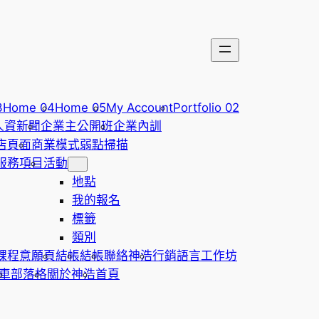
3
Home 04
Home 05
My Account
Portfolio 02
人資新聞
企業主公開班
企業內訓
店頁面
商業模式弱點掃描
服務項目
活動
地點
我的報名
標籤
類別
課程意願頁
結帳
結帳
聯絡神浩
行銷語言工作坊
車
部落格
關於神浩
首頁