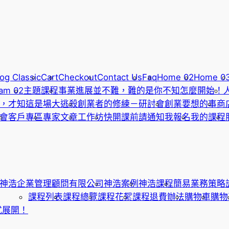
og Classic
Cart
Checkout
Contact Us
Faq
Home 02
Home 0
am 02
主題課程
事業進展並不難，難的是你不知怎麼開始！
，才知這是場大逃殺
創業者的修練－研討會
創業要想的事
商
會
客戶專區
專家文章
工作坊
快開課前請通知我報名
我的課程
神浩企業管理顧問有限公司
神浩案例
神浩課程
簡易業務策略
課程列表
課程總覽
課程花絮
課程退費辦法
購物車
購物
式展開！