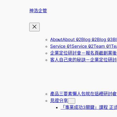
跳
神浩企管
至
主
要
內
容
About
About 02
Blog 02
Blog 03
Bl
Service 01
Service 02
Team 01
Te
企業定位研討會－報名頁面
創業後
客人自己來的秘訣－企業定位研討
產品三要素懶人包就在這裡
研討會
見證分享
「事業成功3關鍵」課程 正