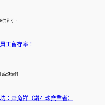
僅供參考，
員工留存率！
 麻煩你們
坊：蕭育祥（鑽石珠寶業者）