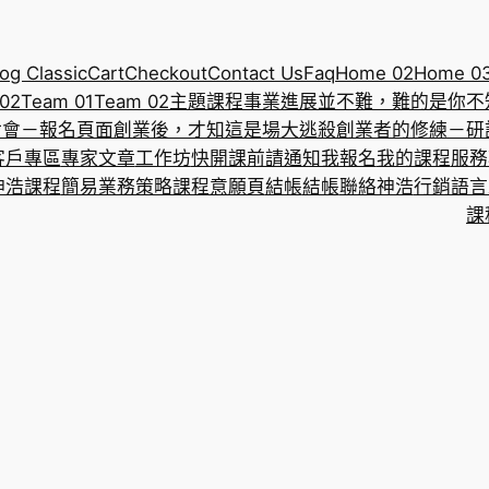
og Classic
Cart
Checkout
Contact Us
Faq
Home 02
Home 0
 02
Team 01
Team 02
主題課程
事業進展並不難，難的是你不
討會－報名頁面
創業後，才知這是場大逃殺
創業者的修練－研
客戶專區
專家文章
工作坊
快開課前請通知我報名
我的課程
服務
神浩課程
簡易業務策略課程意願頁
結帳
結帳
聯絡神浩
行銷語言
課