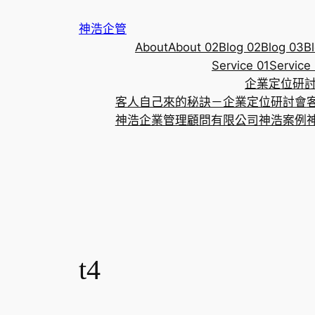
跳
神浩企管
至
About
About 02
Blog 02
Blog 03
Bl
主
Service 01
Service
要
企業定位研
內
客人自己來的秘訣－企業定位研討會
容
神浩企業管理顧問有限公司
神浩案例
t4