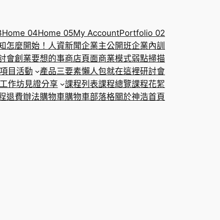
3
Home 04
Home 05
My Account
Portfolio 02
知怎麼開始！
人資新聞
企業主公開班
企業內訓
討會
創業要想的事
商店頁面
商業模式弱點掃描
項目
活動
產品三要素懶人包就在這裡
研討會
工作坊
見證分享
課程列表
課程總覽
課程花絮
程退費辦法
購物車
購物車
部落格
關於神浩
首頁