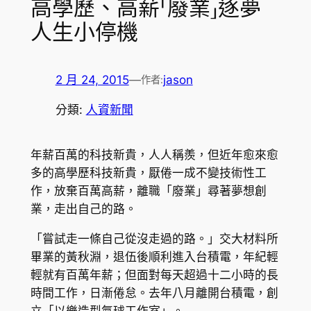
高學歷、高薪「廢業」逐夢
人生小停機
2 月 24, 2015
—
jason
作者:
分類:
人資新聞
年薪百萬的科技新貴，人人稱羨，但近年愈來愈
多的高學歷科技新貴，厭倦一成不變技術性工
作，放棄百萬高薪，離職「廢業」尋著夢想創
業，走出自己的路。
「嘗試走一條自己從沒走過的路。」交大材料所
畢業的黃秋淵，退伍後順利進入台積電，年紀輕
輕就有百萬年薪；但面對每天超過十二小時的長
時間工作，日漸倦怠。去年八月離開台積電，創