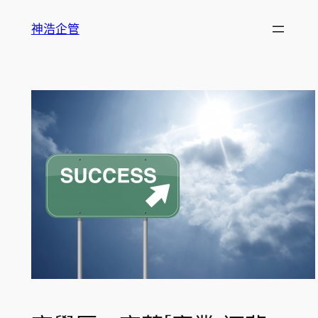
跳
神浩企管
至
主
要
內
容