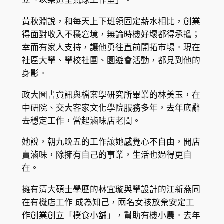
立「以樂造型氣球工作室」。
黃秋淵說，和每天上下班領固定薪水相比，創業
得面對收入不穩窘境，無論時機好壞都得承擔；
幸而有家人支持，讓他勇往直前開拓市場。現在
社區大學、學校社團、園遊會活動，都見到他的
身影。
政大圖書資訊與檔案學研究所畢業的林美玉，在
中研院、交大客家文化學院服務多年，去年底辭
去穩定工作，當起滷味店老闆。
她說，朝九晚五的工作讓她感覺心不自由，開店
賣滷味，除擁有自己的事業，生活也過得更自
在。
擁有清大碩士學歷的林宜璇與學設計的江新燕同
在有機店工作 成為知己，兩名女孩放棄安定工
作創業創立「樸食小舖」，幫助有機小農。去年