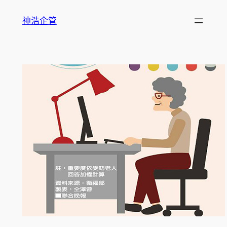
跳
神浩企管
至
主
要
內
容