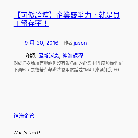
【可傲論壇】企業競爭力，就是員
工留存率！
9 月 30, 2016
—
jason
作者:
分類:
最新消息
, 
神浩課程
對於這次論壇有興趣但沒有報名到的企業主們 麻煩你們留
下資料，之後若有舉辦將會用電話或EMAIL來通知您 htt…
神浩企管
What's Next?