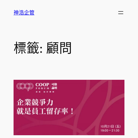
跳
神浩企管
至
主
要
內
標籤:
顧問
容