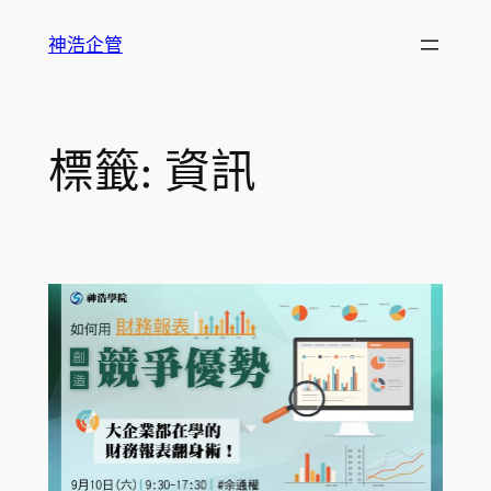
跳
神浩企管
至
主
要
內
標籤:
資訊
容