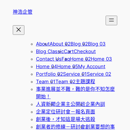
跳
神浩企管
至
主
要
內
容
About
About 02
Blog 02
Blog 03
Blog Classic
Cart
Checkout
Contact Us
Faq
Home 02
Home 03
Home 04
Home 05
My Account
Portfolio 02
Service 01
Service 02
Team 01
Team 02
主題課程
事業進展並不難，難的是你不知怎麼
開始！
人資新聞
企業主公開班
企業內訓
企業定位研討會－報名頁面
創業後，才知這是場大逃殺
創業者的修練－研討會
創業要想的事