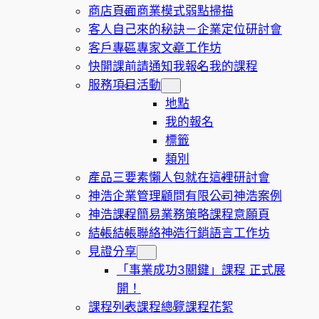
商店頁面
商業模式弱點掃描
客人自己來的秘訣－企業定位研討會
客戶專區
專家文章
工作坊
快開課前請通知我報名
我的課程
服務項目
活動
地點
我的報名
標籤
類別
產品三要素懶人包就在這裡
研討會
神浩企業管理顧問有限公司
神浩案例
神浩課程
簡易業務策略課程意願頁
結帳
結帳
聯絡神浩
行銷語言工作坊
見證分享
「事業成功3關鍵」課程 正式展
開！
課程列表
課程總覽
課程花絮