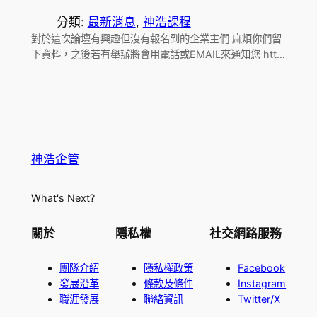
分類:
最新消息
, 
神浩課程
對於這次論壇有興趣但沒有報名到的企業主們 麻煩你們留
下資料，之後若有舉辦將會用電話或EMAIL來通知您 htt…
神浩企管
What's Next?
關於
隱私權
社交網路服務
團隊介紹
隱私權政策
Facebook
發展沿革
條款及條件
Instagram
職涯發展
聯絡資訊
Twitter/X