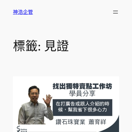
跳
神浩企管
至
主
要
內
標籤:
見證
容