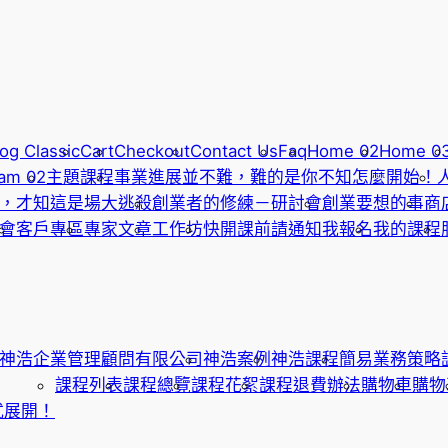
og Classic
Cart
Checkout
Contact Us
Faq
Home 02
Home 0
am 02
主題課程
事業進展並不難，難的是你不知怎麼開始！
，才知這是場大逃殺
創業者的修練－研討會
創業要想的事
商
會
客戶專區
專家文章
工作坊
快開課前請通知我報名
我的課程
神浩企業管理顧問有限公司
神浩案例
神浩課程
簡易業務策略
課程列表
課程總覽
課程花絮
課程退費辦法
購物車
購物
式展開！