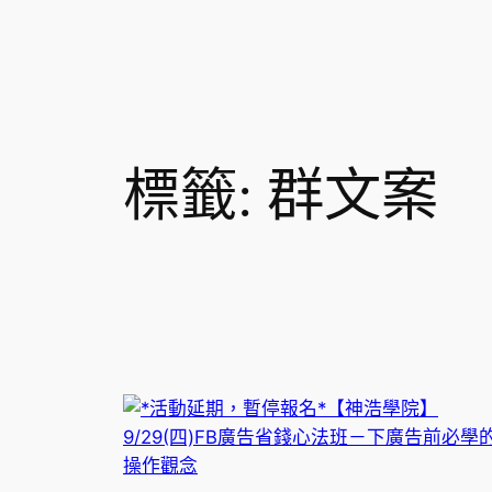
標籤:
群文案