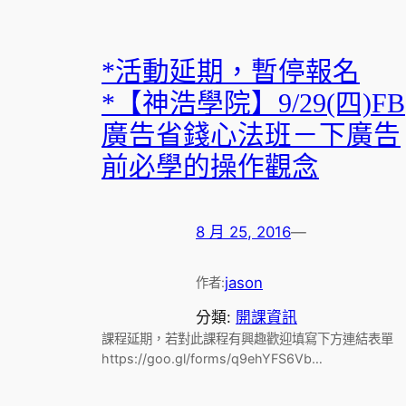
*活動延期，暫停報名
*【神浩學院】9/29(四)FB
廣告省錢心法班－下廣告
前必學的操作觀念
8 月 25, 2016
—
jason
作者:
分類:
開課資訊
課程延期，若對此課程有興趣歡迎填寫下方連結表單
https://goo.gl/forms/q9ehYFS6Vb…