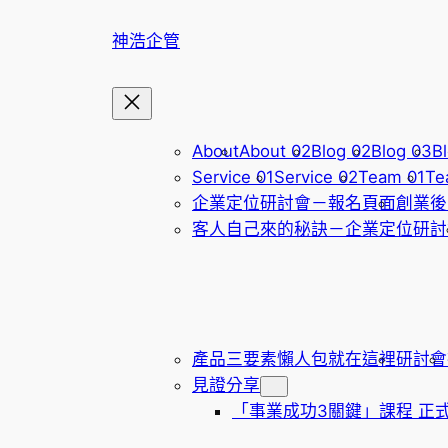
跳
神浩企管
至
主
要
內
容
About
About 02
Blog 02
Blog 03
Bl
Service 01
Service 02
Team 01
Te
企業定位研討會－報名頁面
創業後
客人自己來的秘訣－企業定位研討
產品三要素懶人包就在這裡
研討會
見證分享
「事業成功3關鍵」課程 正