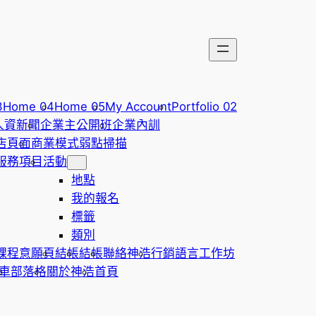
3
Home 04
Home 05
My Account
Portfolio 02
人資新聞
企業主公開班
企業內訓
店頁面
商業模式弱點掃描
服務項目
活動
地點
我的報名
標籤
類別
課程意願頁
結帳
結帳
聯絡神浩
行銷語言工作坊
車
部落格
關於神浩
首頁