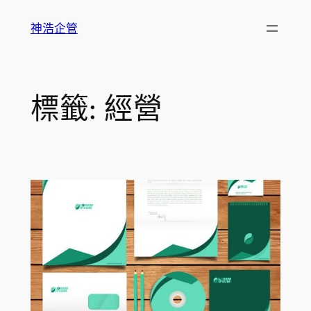
跳
神浩企管
至
主
要
內
標籤:
經營
容