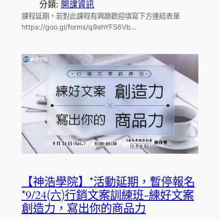
分類:
開課資訊
課程延期，若對此課程有興趣歡迎填寫下方連結表單
https://goo.gl/forms/q9ehYFS6Vb…
【神浩學院】*活動延期，暫停報名
*9/24(六)行銷文案訓練班-練好文案
創造力，寫出你的商品力