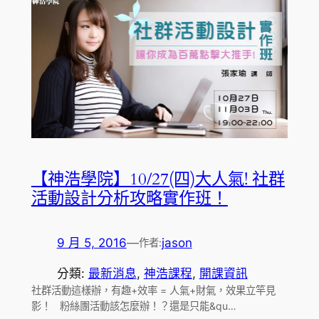
【神浩學院】10/27(四)大人氣! 社群
活動設計分析攻略實作班！
9 月 5, 2016
—
jason
作者:
分類:
最新消息
, 
神浩課程
, 
開課資訊
社群活動這樣辦，有趣+效率 = 人氣+財氣，效果立竿見
影！ 粉絲團活動該怎麼辦！？還是只能&qu…