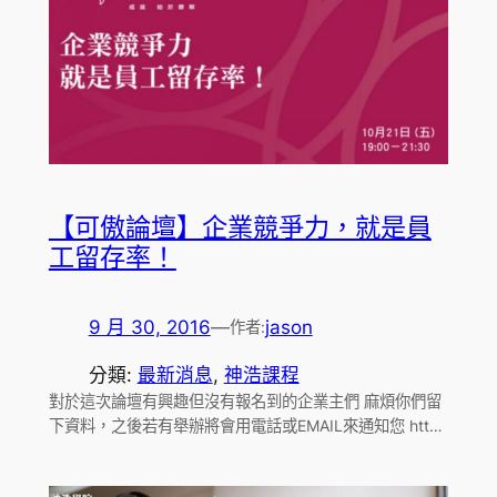
【可傲論壇】企業競爭力，就是員
工留存率！
9 月 30, 2016
—
jason
作者:
分類:
最新消息
, 
神浩課程
對於這次論壇有興趣但沒有報名到的企業主們 麻煩你們留
下資料，之後若有舉辦將會用電話或EMAIL來通知您 htt…