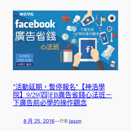
*活動延期，暫停報名*【神浩學
院】9/29(四)FB廣告省錢心法班－
下廣告前必學的操作觀念
8 月 25, 2016
—
jason
作者: