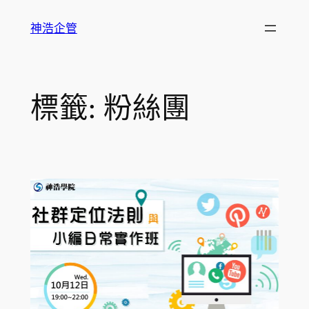
跳
神浩企管
至
主
要
內
標籤:
粉絲團
容