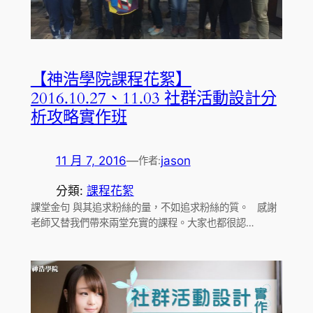
【神浩學院課程花絮】
2016.10.27、11.03 社群活動設計分
析攻略實作班
11 月 7, 2016
—
jason
作者:
分類:
課程花絮
課堂金句 與其追求粉絲的量，不如追求粉絲的質。 感謝
老師又替我們帶來兩堂充實的課程。大家也都很認…