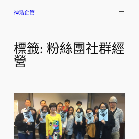
跳
神浩企管
至
主
要
內
標籤:
粉絲團社群經
容
營