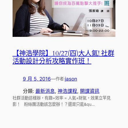
【神浩學院】10/27(四)大人氣! 社群
活動設計分析攻略實作班！
9 月 5, 2016
—
jason
作者:
分類:
最新消息
, 
神浩課程
, 
開課資訊
社群活動這樣辦，有趣+效率 = 人氣+財氣，效果立竿見
影！ 粉絲團活動該怎麼辦！？還是只能&qu…