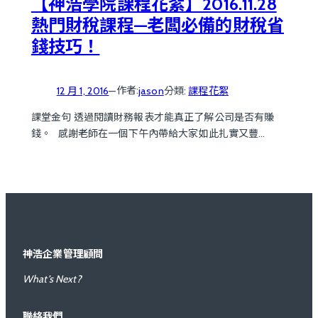
【神浩學院課程花絮】2016.11.28
熱門財稅課程—老闆必備的財稅省
錢技巧！
作者:
12 月 1, 2016
—
jason
分類:
課程花絮
課堂金句 透過閱讀財務報表才能真正了解公司是否有賺
錢。 感謝老師在一個下午內帶給大家如此扎實又豐…
神浩企業管理顧問
What’s Next?
聯絡我們