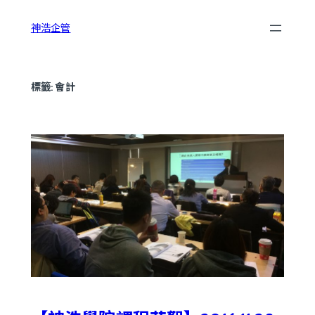
跳
神浩企管
至
主
要
內
標籤:
會計
容