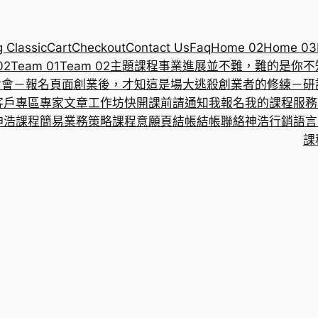
g Classic
Cart
Checkout
Contact Us
Faq
Home 02
Home 03
02
Team 01
Team 02
主題課程
事業進展並不難，難的是你不
討會－報名頁面
創業後，才知這是場大逃殺
創業者的修練－研
客戶專區
專家文章
工作坊
快開課前請通知我報名
我的課程
服務
神浩課程
簡易業務策略課程意願頁
結帳
結帳
聯絡神浩
行銷語言
課