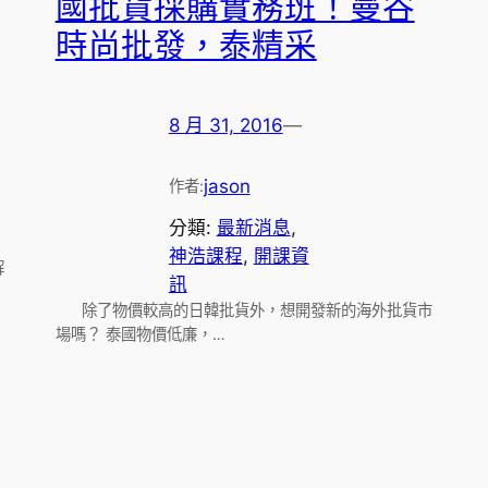
國批貨採購實務班！曼谷
時尚批發，泰精采
8 月 31, 2016
—
jason
作者:
分類:
最新消息
, 
神浩課程
, 
開課資
解
訊
除了物價較高的日韓批貨外，想開發新的海外批貨市
場嗎？ 泰國物價低廉，…