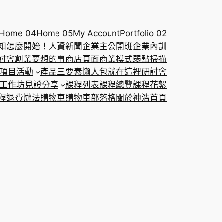
Home 04
Home 05
My Account
Portfolio 02
知怎麼開始！
人資新聞
企業主公開班
企業內訓
討會
創業要想的事
商店頁面
商業模式弱點掃描
項目
活動
產品三要素懶人包就在這裡
研討會
工作坊
見證分享
課程列表
課程總覽
課程花絮
程退費辦法
購物車
購物車
部落格
關於神浩
首頁