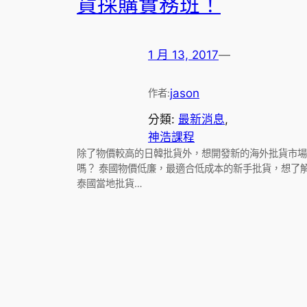
貨採購實務班！
1 月 13, 2017
—
jason
作者:
分類:
最新消息
, 
神浩課程
除了物價較高的日韓批貨外，想開發新的海外批貨市場
嗎？ 泰國物價低廉，最適合低成本的新手批貨，想了
泰國當地批貨…