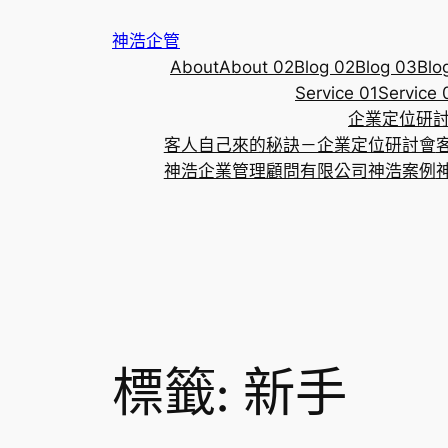
跳
神浩企管
至
About
About 02
Blog 02
Blog 03
Blo
主
Service 01
Service 
要
企業定位研
內
客人自己來的秘訣－企業定位研討會
容
神浩企業管理顧問有限公司
神浩案例
標籤:
新手