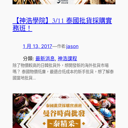
【神浩學院】3/11 泰國批貨採購實
務班！
1 月 13, 2017
—
jason
作者:
分類:
最新消息
, 
神浩課程
除了物價較高的日韓批貨外，想開發新的海外批貨市場
嗎？ 泰國物價低廉，最適合低成本的新手批貨，想了解泰
國當地批貨…