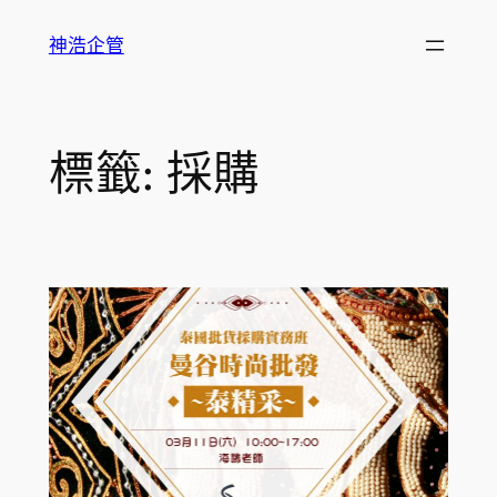
跳
神浩企管
至
主
要
內
標籤:
採購
容