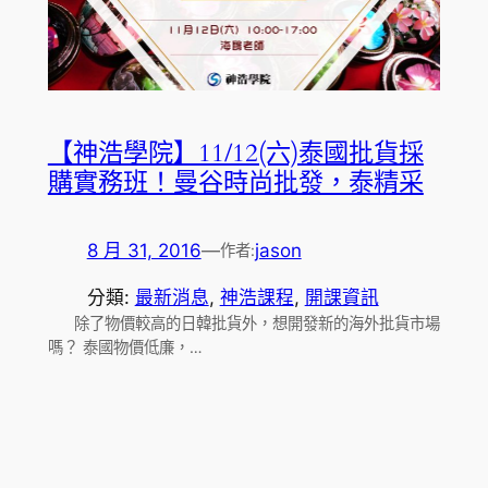
【神浩學院】11/12(六)泰國批貨採
購實務班！曼谷時尚批發，泰精采
8 月 31, 2016
—
jason
作者:
分類:
最新消息
, 
神浩課程
, 
開課資訊
除了物價較高的日韓批貨外，想開發新的海外批貨市場
嗎？ 泰國物價低廉，…