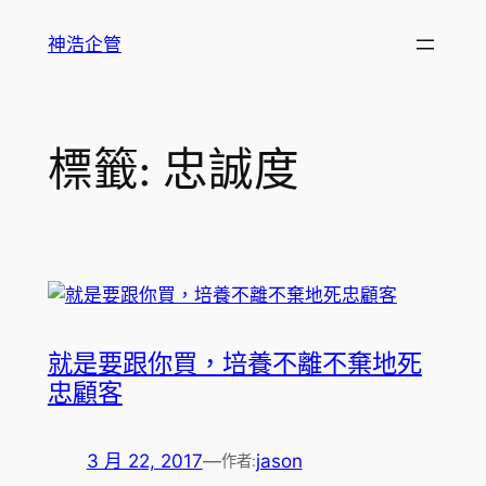
跳
神浩企管
至
主
要
內
標籤:
忠誠度
容
就是要跟你買，培養不離不棄地死
忠顧客
3 月 22, 2017
—
jason
作者: