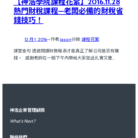
【神浩學院課程花絮】2016.11.28
熱門財稅課程—老闆必備的財稅省
錢技巧！
作者:
12 月 1, 2016
—
jason
分類:
課程花絮
課堂金句 透過閱讀財務報表才能真正了解公司是否有賺
錢。 感謝老師在一個下午內帶給大家如此扎實又豐…
神浩企業管理顧問
What’s Next?
聯絡我們