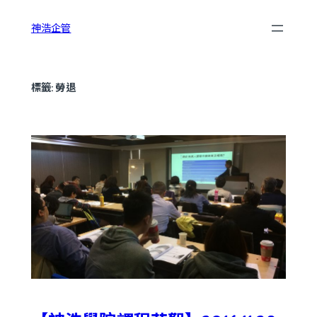
跳
神浩企管
至
主
要
內
標籤:
勞退
容