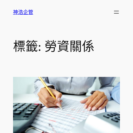
跳
神浩企管
至
主
要
內
標籤:
勞資關係
容