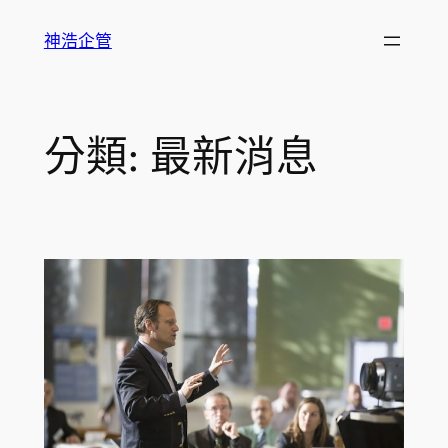
跳
神浩企管
至
主
要
內
分類:
最新消息
容