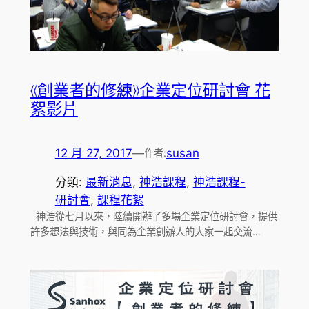
《創業者的修練》企業定位研討會 花
絮影片
12 月 27, 2017
—
susan
作者:
分類:
最新消息
, 
神浩課程
, 
神浩課程-
研討會
, 
課程花絮
神浩從七月以來，陸續開辦了多場企業定位研討會，提供
許多想法與技術，與同為企業創辦人的大家一起交流…