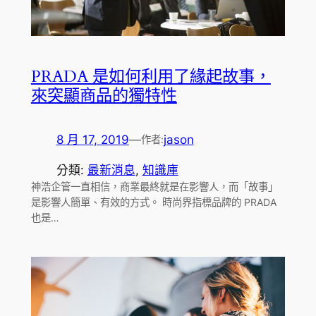
PRADA 是如何利用了緣起故事，
來突顯商品的獨特性
8 月 17, 2019
—
jason
作者:
分類:
最新消息
, 
知識庫
神浩企管一直相信，商業最終就是在影響人，而「故事」
是影響人簡單、有效的方式。 時尚界指標品牌的 PRADA
也是…