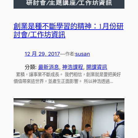
創業是種不斷學習的精神：1月份研
討會/工作坊資訊
12 月 29, 2017
—
susan
作者:
分類:
最新消息
, 
神浩課程
, 
開課資訊
累積，讓事業不斷成長。 我們相信，創業就是要把美好
價值帶來這世界，並產生正面影響。 所以神浩透過…