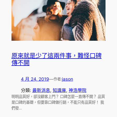
原來就是少了這兩件事，難怪口碑
傳不開
4 月 24, 2019
—
jason
作者:
分類:
最新消息
, 
知識庫
, 
神浩學院
明明品質好，卻沒顧客上門？ 口碑怎麼一直傳不開？ 品質
是口碑的基礎，但要靠口碑做行銷，不能只有品質好！ 我
們發…