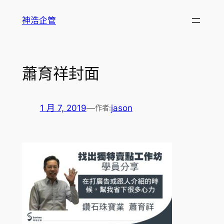
跳
神浩企管
至
主
要
內
蕭育祥封面
容
1 月 7, 2019
—
jason
作者: