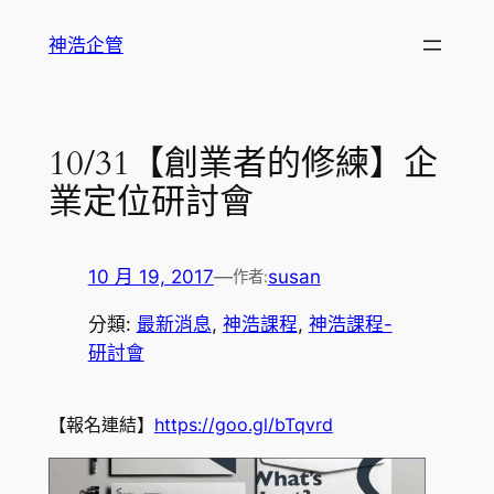
跳
神浩企管
至
主
要
內
10/31【創業者的修練】企
容
業定位研討會
10 月 19, 2017
—
susan
作者:
分類:
最新消息
, 
神浩課程
, 
神浩課程-
研討會
【報名連結】
https://goo.gl/bTqvrd