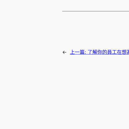
←
上一篇:
了解你的員工在想