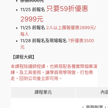
原價5000元
只要59
折優惠
11/25 前報名
29
99元
11/25 前報名
2人以上團報優惠2899元/
每人
11/28 前報名及現場報名
7
折優惠3500
元
【課程大綱】
本課程除講師授課，也將搭配各種實際個案演
練，及工具使用。讓學員現學現做、打包帶
走，回到公司後立即可用。
課程單元
內
我剛創業，