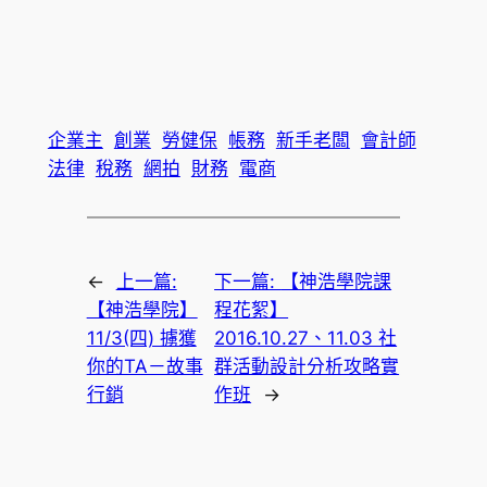
企業主
創業
勞健保
帳務
新手老闆
會計師
法律
稅務
網拍
財務
電商
←
上一篇:
下一篇:
【神浩學院課
【神浩學院】
程花絮】
11/3(四) 擄獲
2016.10.27、11.03 社
你的TA－故事
群活動設計分析攻略實
行銷
作班
→