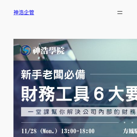
跳
神浩企管
至
主
要
內
容