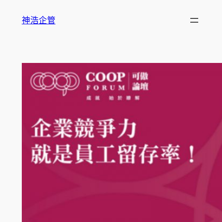
跳
神浩企管
至
主
要
內
容