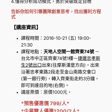
4.懂得分析成功模式，勇於突破既定目標
告訴你如何引導團隊創意思考，找出獲利方程
式
【講座資訊】
課程時間：2016-10-21 (五) 19:00-
21:30
課程地點：
天地
人
空間一館齊東74號
－
台北市中正區齊東74號1樓－
捷運忠孝新
生2號出口
出來(往摩斯漢堡方向)，出來
沿著忠孝東路2段走至金山南路交會口
(第一銀行旁)，轉入齊東街走約3分鐘，
即可到達目的地(右側)。
講座票價：原價1000元，
*預售優惠價 799/人*
*企業雙人優惠1200/2人*