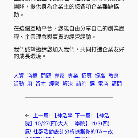
團隊，提供身為企業主的您各項企業難題協
助。
在這個互助平台，您能自由分享自己的創業歷
程、企業理念與寶貴的經營經驗。
我們誠摯邀請您加入我們，共同打造企業友好
的成長環境。
人資
商機
問題
專家
專業
招募
提高
教育
活動
用
留才
經營
解決
諮詢
選
電商
顧問
←
上一篇:
【神浩學
下一篇:
【神浩
院】10/27(四)大人
學院】11/3(四)
氣! 社群活動設計分析
擄獲你的TA－故