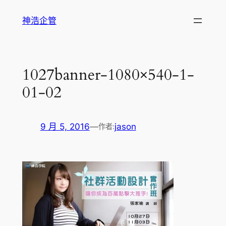
跳
神浩企管
至
主
要
內
1027banner-1080×540-1-
容
01-02
9 月 5, 2016
—
jason
作者: