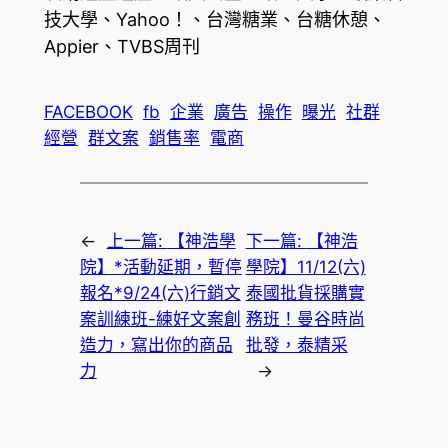
技大學、Yahoo！、台灣糖業、台糖休憩、
Appier、TVBS周刊
FACEBOOK
fb
企業
廣告
操作
曝光
社群
經營
群文案
銷售率
電商
←
上一篇:
【神浩學
下一篇:
【神浩
院】*活動延期，暫停
學院】11/12(六)
報名*9/24(六)行銷文
泰國批貨採購實
案訓練班-練好文案創
務班！曼谷時尚
造力，寫出你的商品
批發，泰精采
力
→