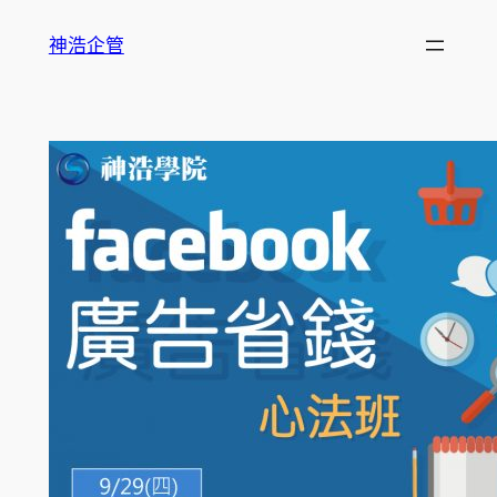
跳
神浩企管
至
主
要
內
容