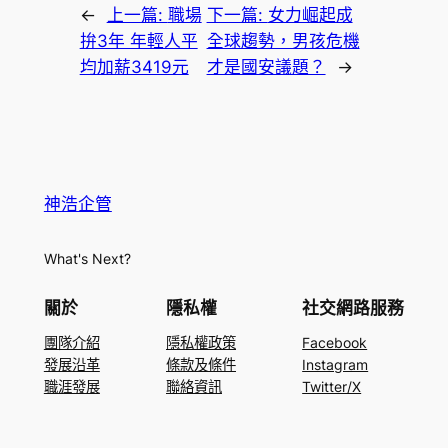
←
上一篇:
職場
下一篇:
女力崛起成
拚3年 年輕人平
全球趨勢，男孩危機
均加薪3419元
才是國安議題？
→
神浩企管
What's Next?
關於
隱私權
社交網路服務
團隊介紹
隱私權政策
Facebook
發展沿革
條款及條件
Instagram
職涯發展
聯絡資訊
Twitter/X