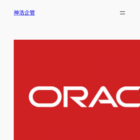
跳
神浩企管
至
主
要
內
容