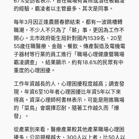
67%受訪者表示，曾在職場有實際或潛在被霸凌
的經驗，霸凌者以主管最多、其次是同事。
每年3月因正逢農曆春節結束，都有一波跳槽轉
職潮，不少人不只為了「薪」事，更因為工作不
開心。北市政府衛生局針對國內1539名、20至
55歲任職醫療、金融、餐飲、傳產製造及電機電
子器材等行業的員工進行「職場心理健康暨職場
霸凌調查」，結果顯示，約有18.6%的民眾有中
重度的心理困擾。
工作年資越長的人，心理困擾程度越高；調查發
現，年資6至10年者心理困擾比年資5年以下來
得高。資深心理師柯書林表示，可能是剛進職場
的「菜鳥」會選擇忍耐，隨著工作越久而「爆
發」。
從產業別來看，醫療產業較其他產業職場心理困
擾多，公司規模越大、300人以上者，比50人以