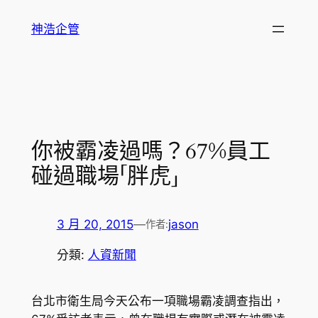
跳
神浩企管
至
主
要
內
容
你被霸凌過嗎？67%員工
碰過職場「胖虎」
3 月 20, 2015
—
jason
作者:
分類:
人資新聞
台北市衛生局今天公布一項職場霸凌調查指出，