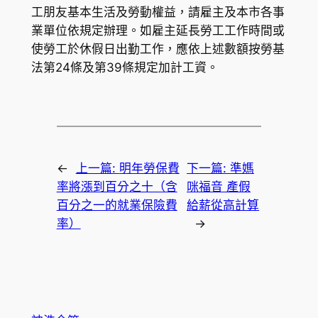
工朋友基本生活及勞動權益，請雇主及本市各事
業單位依規定辦理。如雇主延長勞工工作時間或
使勞工於休假日出勤工作，應依上述數額按勞基
法第24條及第39條規定加計工資。
←
上一篇:
明年勞保費
下一篇:
準媽
率將漲到百分之十（含
咪福音 產假
百分之一的就業保險費
給薪從高計算
率）
→