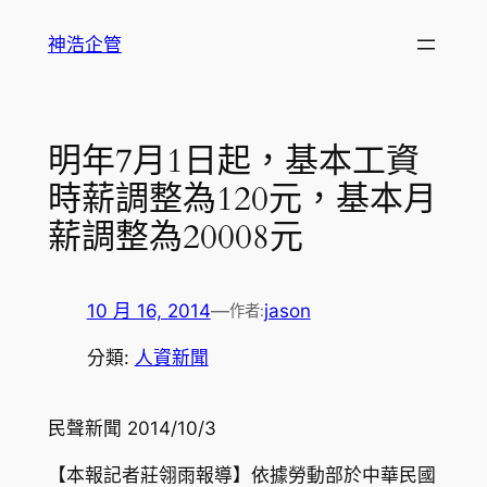
跳
神浩企管
至
主
要
內
明年7月1日起，基本工資
容
時薪調整為120元，基本月
薪調整為20008元
10 月 16, 2014
—
jason
作者:
分類:
人資新聞
民聲新聞 2014/10/3
【本報記者莊翎雨報導】依據勞動部於中華民國