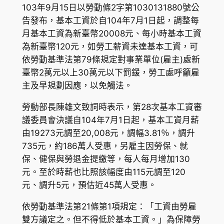
103年9月15日以勞動條2字第1030131880號公
告發布，基本工資於自104年7月1日起，調整每
月基本工資為新臺幣20008元、每小時基本工資
為新臺幣120元，如勞工薪資未達基本工資，可
依勞動基準法第79條規定對事業單位(雇主)處新
臺幣2萬元以上30萬元以下罰鍰，勞工處呼籲雇
主及早規劃因應，以免觸法。
勞動部長陳雄文致詞時表示，第28次基本工資審
議委員會決議自104年7月1日起，基本工資月薪
由19273元調至20,008元，調幅3.81％，調升
735元，約186萬人受惠，另雇主因勞保、就
保、健保與勞退金提繳等，每人每月增加130
元。至於時薪也比照該幅度由115元調至120
元、調升5元，預估近45萬人受惠。
依勞動基準法第21條第1項規定：「工資由勞雇
雙方議定之。但不得低於基本工資。」為保障勞