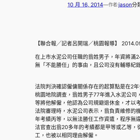
10 月 16, 2014
—
jason
分
作者:
【聯合報╱記者呂開瑞／桃園報導】 2014.09
在上市水泥公司任職的翁姓男子，年資將滿2
無「不能勝任」的事由，且公司沒有輔導紀
法院判決確認僱傭關係存在的起算點是在2年
桃園地院調查，翁姓男子77年進入水泥公司
等將他解僱，他認為公司規避退休金，才以
法院審理時，水泥公司表示，翁負責維修的
年考績丙等，以無法勝任工作資遣，程序無
法官查出翁20多年的考績都是甲等或乙等，
工，也被以相同理由解僱。