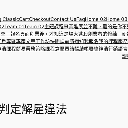
g Classic
Cart
Checkout
Contact Us
Faq
Home 02
Home 03
02
Team 01
Team 02
主題課程
事業進展並不難，難的是你不
討會－報名頁面
創業後，才知這是場大逃殺
創業者的修練－研
客戶專區
專家文章
工作坊
快開課前請通知我報名
我的課程
服務
神浩課程
簡易業務策略課程意願頁
結帳
結帳
聯絡神浩
行銷語言
課
 判定解雇違法