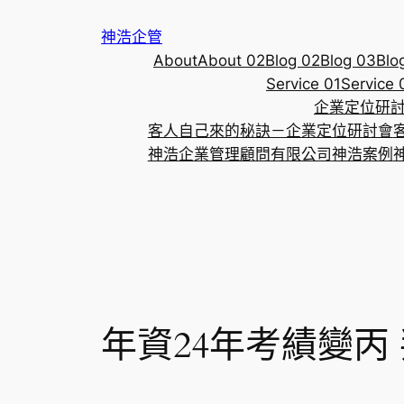
跳
神浩企管
至
About
About 02
Blog 02
Blog 03
Blo
主
Service 01
Service 
要
企業定位研
內
客人自己來的秘訣－企業定位研討會
容
神浩企業管理顧問有限公司
神浩案例
年資24年考績變丙