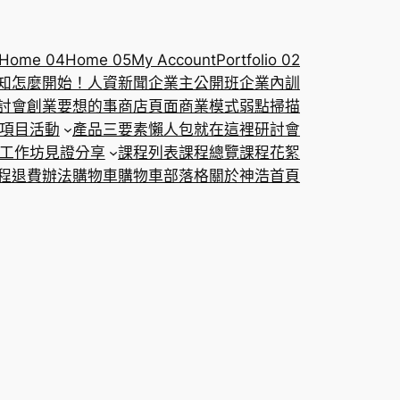
Home 04
Home 05
My Account
Portfolio 02
知怎麼開始！
人資新聞
企業主公開班
企業內訓
討會
創業要想的事
商店頁面
商業模式弱點掃描
項目
活動
產品三要素懶人包就在這裡
研討會
工作坊
見證分享
課程列表
課程總覽
課程花絮
程退費辦法
購物車
購物車
部落格
關於神浩
首頁