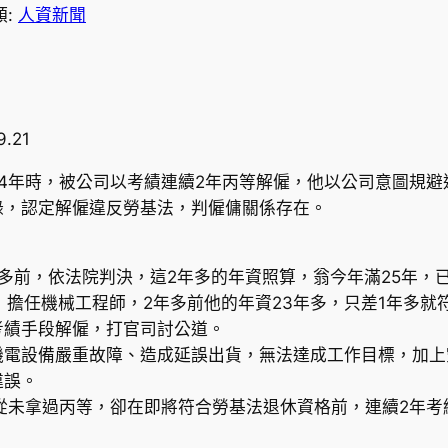
類:
人資新聞
.21
4年時，被公司以考績連續2年丙等解僱，他以公司意圖規
錄，認定解僱違反勞基法，判僱傭關係存在。
多前，依法院判決，這2年多的年資照算，翁今年滿25年，
，擔任機械工程師，2年多前他的年資23年多，只差1年多就
考績手段解僱，打官司討公道。
機電設備嚴重故障、造成延誤出貨，無法達成工作目標，加上
違誤。
從未拿過丙等，卻在即將符合勞基法退休資格前，連續2年考