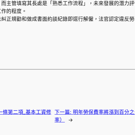
，而主管填寫其長處是「熟悉工作流程」，未來發展的潛力評
工作的程度。
未糾正規勸和做成書面約談紀錄即逕行解僱，法官認定違反勞
一條第二項​_基本工資修
下一篇:
明年勞保費率將漲到百分之
率）
→