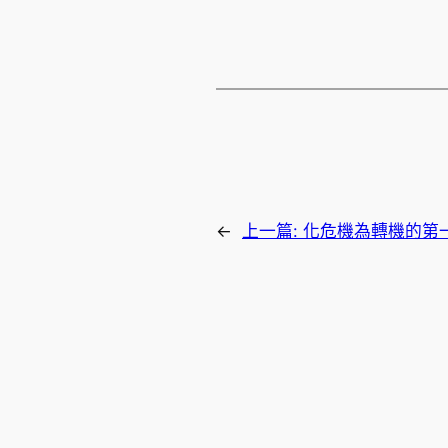
←
上一篇:
化危機為轉機的第