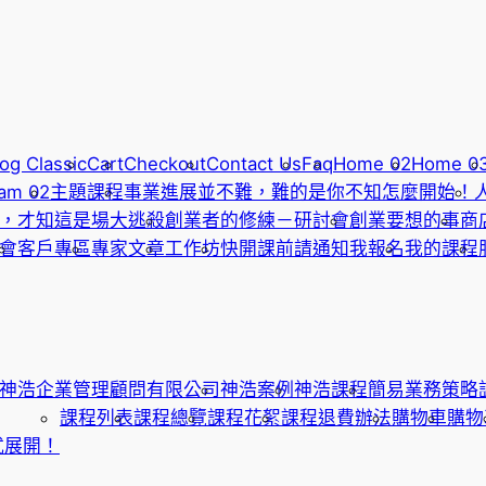
og Classic
Cart
Checkout
Contact Us
Faq
Home 02
Home 0
am 02
主題課程
事業進展並不難，難的是你不知怎麼開始！
，才知這是場大逃殺
創業者的修練－研討會
創業要想的事
商
會
客戶專區
專家文章
工作坊
快開課前請通知我報名
我的課程
神浩企業管理顧問有限公司
神浩案例
神浩課程
簡易業務策略
課程列表
課程總覽
課程花絮
課程退費辦法
購物車
購物
式展開！