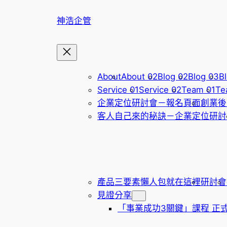
跳
神浩企管
至
主
要
內
容
About
About 02
Blog 02
Blog 03
Bl
Service 01
Service 02
Team 01
Te
企業定位研討會－報名頁面
創業後
客人自己來的秘訣－企業定位研討
產品三要素懶人包就在這裡
研討會
見證分享
「事業成功3關鍵」課程 正