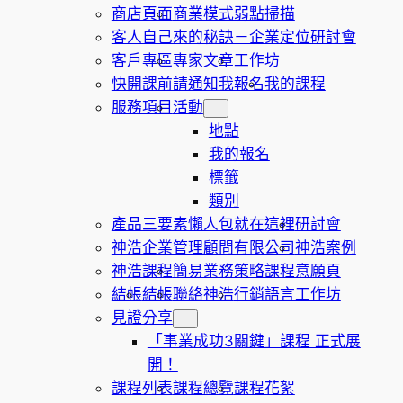
商店頁面
商業模式弱點掃描
客人自己來的秘訣－企業定位研討會
客戶專區
專家文章
工作坊
快開課前請通知我報名
我的課程
服務項目
活動
地點
我的報名
標籤
類別
產品三要素懶人包就在這裡
研討會
神浩企業管理顧問有限公司
神浩案例
神浩課程
簡易業務策略課程意願頁
結帳
結帳
聯絡神浩
行銷語言工作坊
見證分享
「事業成功3關鍵」課程 正式展
開！
課程列表
課程總覽
課程花絮