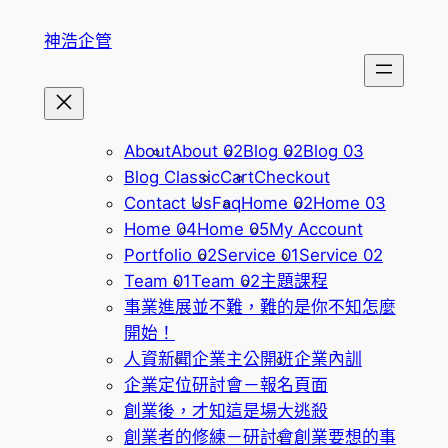
跳
神浩企管
至
主
要
內
容
About
About 02
Blog 02
Blog 03
Blog Classic
Cart
Checkout
Contact Us
Faq
Home 02
Home 03
Home 04
Home 05
My Account
Portfolio 02
Service 01
Service 02
Team 01
Team 02
主題課程
事業進展並不難，難的是你不知怎麼
開始！
人資新聞
企業主公開班
企業內訓
企業定位研討會－報名頁面
創業後，才知這是場大逃殺
創業者的修練－研討會
創業要想的事