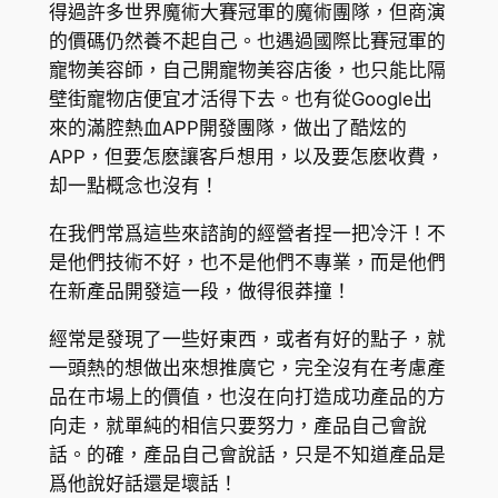
得過許多世界魔術大賽冠軍的魔術團隊，但商演
的價碼仍然養不起自己。也遇過國際比賽冠軍的
寵物美容師，自己開寵物美容店後，也只能比隔
壁街寵物店便宜才活得下去。也有從Google出
來的滿腔熱血APP開發團隊，做出了酷炫的
APP，但要怎麽讓客戶想用，以及要怎麽收費，
却一點概念也沒有！
在我們常爲這些來諮詢的經營者捏一把冷汗！不
是他們技術不好，也不是他們不專業，而是他們
在新產品開發這一段，做得很莽撞！
經常是發現了一些好東西，或者有好的點子，就
一頭熱的想做出來想推廣它，完全沒有在考慮產
品在市場上的價值，也沒在向打造成功產品的方
向走，就單純的相信只要努力，產品自己會說
話。的確，產品自己會說話，只是不知道產品是
爲他說好話還是壞話！