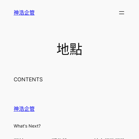
跳
神浩企管
至
主
要
內
地點
容
CONTENTS
神浩企管
What's Next?