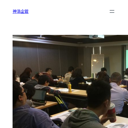
跳
神浩企管
至
主
要
內
容