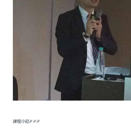
課程小記✐✐✐