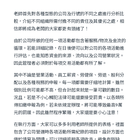
老師首先對各種型態的公司及行號的不同之處進行分析比
較，介紹不同組織所需付擔不同的責任及其優劣之處，相
信即將成為老闆的大家都更有頭緒了！
由於公司所做的任何一項活動都包含著服務/物流及金流的
循環。若能詳細記錄，在日後便可以對公司的各項活動進
行評估，也能知悉資金的來源、流向以及公司營業狀況。
因此管理者必須對於每項交易活動都有所了解。
其中不論是營業活動、員工薪資、勞健保、勞退、股利分
配以及各種稅務的申報，每一項都需要仔細地計算，雖然
個別比例可能都不高，但合計起來就是一筆可觀的數目。
況且，若是不小心觸犯法律可能還要接受罰責。以各類所
得扣繳申報為例，若未依規定辦理，將可能導致最高9萬
元的罰鍰。因此雖然程序繁雜，大家還是要小心注意！
在執行方面，大家可以多多利用老師所提供的表格，裡面
包含了公司營運時各項活動所需紀錄的項目，設計方面也
便於填寫及閱讀，可以詳細追蹤各項收支，避免有所缺