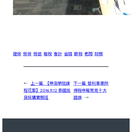
健保
勞保
勞退
報稅
會計
省錢
節稅
老闆
財務
←
上一篇:
【神浩學院課
下一篇:
營利事業所
程花絮】2016.11.12 泰國批
得稅申報常見十大
貨採購實務班
錯誤
→