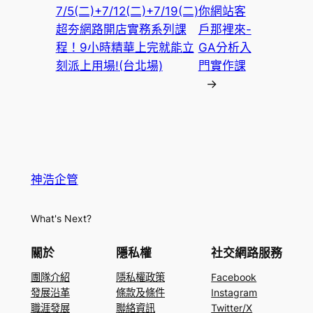
7/5(二)+7/12(二)+7/19(二)
你網站客
超夯網路開店實務系列課
戶那裡來-
程！9小時精華上完就能立
GA分析入
刻派上用場!(台北場)
門實作課
→
神浩企管
What's Next?
關於
隱私權
社交網路服務
團隊介紹
隱私權政策
Facebook
發展沿革
條款及條件
Instagram
職涯發展
聯絡資訊
Twitter/X