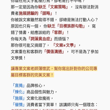
你還在用文字亂槍打鳥，卻老是打不中嗎？
那一定是因為你
缺乏「文案策略」
， 沒有辦法對消
費者
施展誘騙的「謀略」
！
你被說文案雖然寫得不錯， 卻總是無法打動人心？
原因也只有一個， 你
缺乏「目標族群勾勒」
， 寫
錯了情書，給應該給的
「客群」
！
你每天為
「詞藻貧血症」
而煩惱？
那你很可能又搞錯了，
「文案≠文學」
，
文案重在和客群的
「價值溝通」
， 可不是為了參加
文學獎！
讓專業文案老師薄懷武，幫你寫出針對你的公司專
屬目標客群的完美文案！
「直搗」
品牌核心，
「煉化」
商品個性與魅力，
「施展」
文案化妝魔術，
「催情」
消費者當下買單！ 該講師只有一個理念：