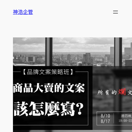
跳
神浩企管
至
主
要
內
容