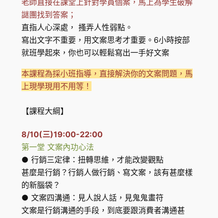
老師直接在課堂上針對學員個案，馬上為學生破解
謎團找到答案；
直指人心深處， 搔弄人性弱點。
寫出文字不重要，用文案思考才重要。6小時按部
就班學起來，你也可以輕鬆寫出一手好文案
本課程為採小班指導，直接解決你的文案問題，馬
上現學現用不用等！
【課程大綱】
8/10(三)19:00-22:00
第一堂 文案內功心法
● 行銷三定律：扭轉思維，才能改變觀點
甚麼是行銷？行銷人做行銷、寫文案，該有甚麼樣
的新腦袋？
● 文案四溝通：見人說人話，見鬼鬼畫符
文案是行銷溝通的手段，到底要跟消費者溝通甚