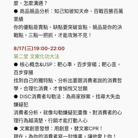
麼、怎麼溝通？
● 商品競品分析：知己知彼知天命、百戰百勝百萬
業績
你的優點是賣點、缺點要突破盲點、競品是你的決
戰點，三點一把抓，才能攻無不克！
8/17(三)19:00-22:00
第二堂 文案化功大法
● 核心概念&USP：靶心準，百步穿楊；靶心歪，
百步穿腸
找到自己的獨特點、分析出要跟消費者說的消費哲
學，合理化消費，才會愉悅又甘願
● DISC消費者勾勒法：為商家辦案，找尋大失血
嫌疑犯
消費者分析，就像勾勒嫌疑犯畫像，對消費者的心
理行為越清楚，行銷才能打動人心
● 文案創意發想：用創意，替文案CPR！
現在，為你的消費者寫一封情書，讓他愛上你！